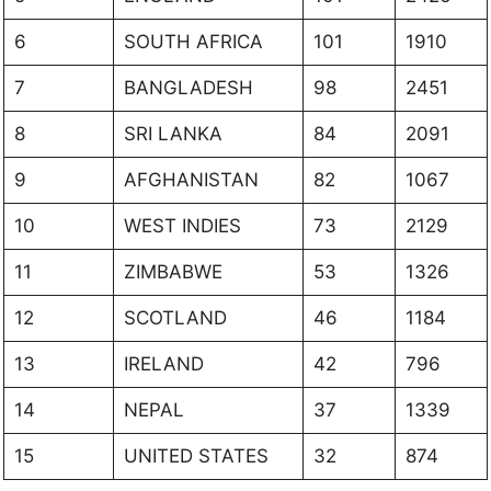
6
SOUTH AFRICA
101
1910
7
BANGLADESH
98
2451
8
SRI LANKA
84
2091
9
AFGHANISTAN
82
1067
10
WEST INDIES
73
2129
11
ZIMBABWE
53
1326
12
SCOTLAND
46
1184
13
IRELAND
42
796
14
NEPAL
37
1339
15
UNITED STATES
32
874