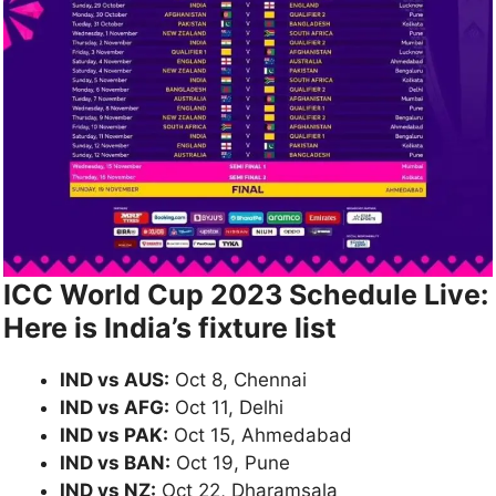
ICC World Cup 2023 Schedule Live:
Here is India’s fixture list
IND vs AUS:
Oct 8, Chennai
IND vs AFG:
Oct 11, Delhi
IND vs PAK:
Oct 15, Ahmedabad
IND vs BAN:
Oct 19, Pune
IND vs NZ:
Oct 22, Dharamsala