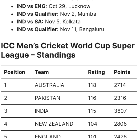
IND vs ENG:
Oct 29, Lucknow
IND vs Qualifier:
Nov 2, Mumbai
IND vs SA:
Nov 5, Kolkata
IND vs Qualifier:
Nov 11, Bengaluru
ICC Men’s Cricket World Cup Super
League – Standings
Position
Team
Rating
Points
1
AUSTRALIA
118
2714
2
PAKISTAN
116
2316
3
INDIA
115
3807
4
NEW ZEALAND
104
2806
5
ENGLAND
101
2426