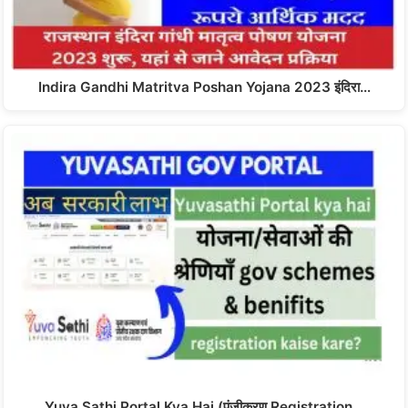
Indira Gandhi Matritva Poshan Yojana 2023 इंदिरा…
Yuva Sathi Portal Kya Hai (पंजीकरण Registration…